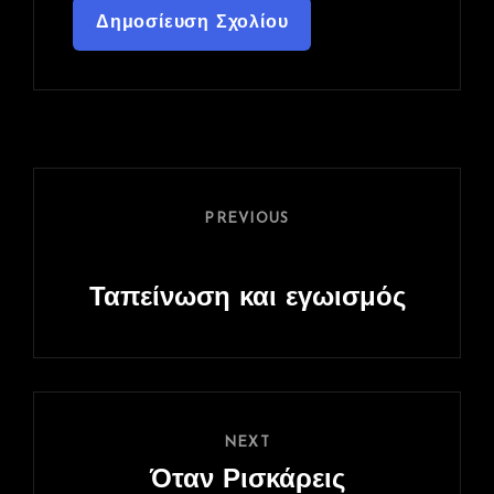
Πλοήγηση
άρθρων
Previous
PREVIOUS
Post
Ταπείνωση και εγωισμός
Next
NEXT
Post
Όταν Ρισκάρεις