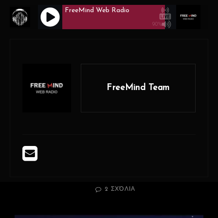
FreeMind Web Radio
90%
FREEMIND WEB RADIO
Menu
Ο Πιο Free Mind Σταθμός!
FreeMind Team
Home
>
Κοινωνικά
>
Η Τέχνη να Φροντίζεις Αυτούς που Αγαπάς
Η Τέχνη να Φροντίζεις
Αυτούς που Αγαπάς
BY
POSTED
ANTONIS KALAMARIS
27 ΦΕΒΡΟΥΑΡΊΟΥ, 2022
ON
ΣΤΟ
2 ΣΧΌΛΙΑ
Η
ΤΈΧΝΗ
ΝΑ