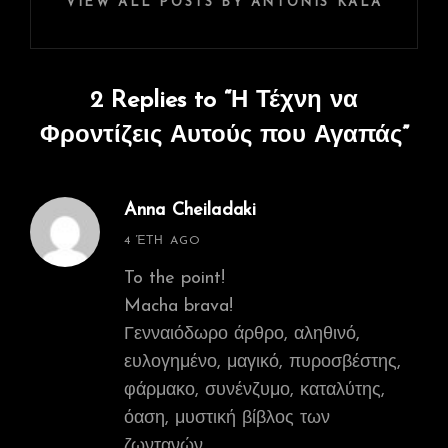
VIEW ALL POSTS BY ANTONIS KALAMARIS
2 Replies to “Η Τέχνη να
Φροντίζεις Αυτούς που Αγαπάς”
Anna Cheiladaki
says:
4 ΈΤΗ AGO
To the point!
Macha brava!
Γενναιόδωρο άρθρο, αληθινό,
ευλογημένο, μαγικό, πυροσβέστης,
φάρμακο, συνένζυμο, καταλύτης,
όαση, μυστική βίβλος των
ζωντανών…