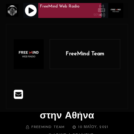
FreeMind Web Radio
90%
FREEMIND WEB RADIO
Menu
Ο Πιο Free Mind Σταθμός!
FreeMind Team
Home
>
Μουσικά Νέα
>
Το καλοκαίρι του 2023 η συναυλία της
Celine Dion στην Αθήνα
Το καλοκαίρι του 2023 η
συναυλία της Celine Dion
στην Αθήνα
BY
POSTED
FREEMIND TEAM
10 ΜΑΪ́ΟΥ, 2021
ON