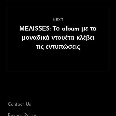
Next
NEXT
Post
ΜΕΛΙSSES: Το album με τα
μοναδικά ντουέτα κλέβει
τις εντυπώσεις
Contact Us
Privacy Policy