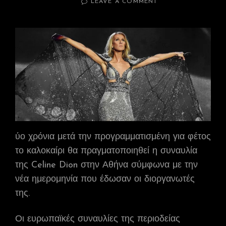
ON
LEAVE A COMMENT
ΤΟ
ΚΑΛΟΚΑΊΡΙ
ΤΟΥ
2023
Η
ΣΥΝΑΥΛΊΑ
ΤΗΣ
CELINE
DION
ΣΤΗΝ
ΑΘΉΝΑ
ύο χρόνια μετά την προγραμματισμένη για φέτος
το καλοκαίρι θα πραγματοποιηθεί η συναυλία
της Celine Dion στην Αθήνα σύμφωνα με την
νέα ημερομηνία που έδωσαν οι διοργανωτές
της.
Οι ευρωπαϊκές συναυλίες της περιοδείας